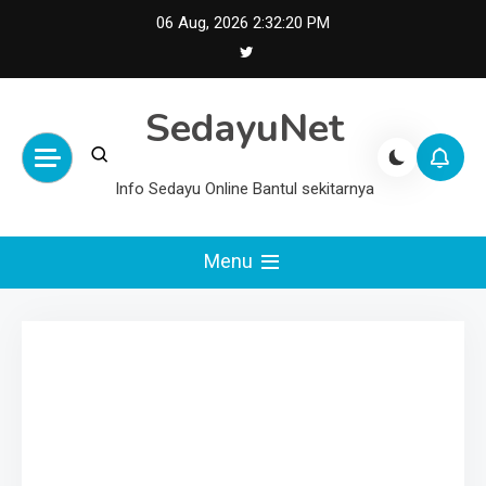
Skip
06 Aug, 2026
2:32:21 PM
to
content
SedayuNet
Info Sedayu Online Bantul sekitarnya
Menu