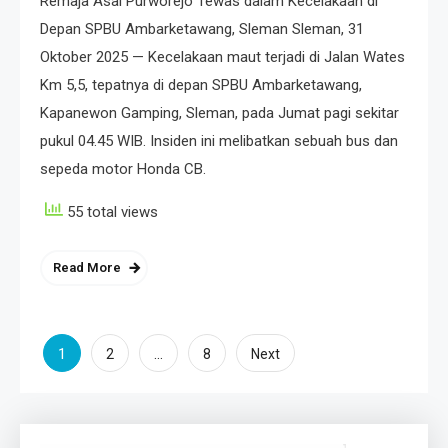
Remaja Asal Purworejo Tewas dalam Kecelakaan di
Depan SPBU Ambarketawang, Sleman Sleman, 31
Oktober 2025 — Kecelakaan maut terjadi di Jalan Wates
Km 5,5, tepatnya di depan SPBU Ambarketawang,
Kapanewon Gamping, Sleman, pada Jumat pagi sekitar
pukul 04.45 WIB. Insiden ini melibatkan sebuah bus dan
sepeda motor Honda CB.
55 total views
Read More
Posts
1
…
2
8
Next
pagination