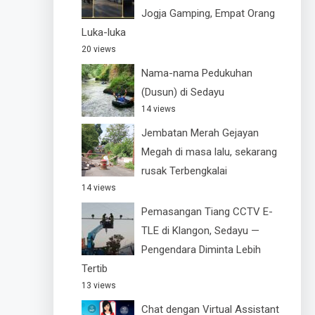
Jogja Gamping, Empat Orang
Luka-luka
20 views
Nama-nama Pedukuhan
(Dusun) di Sedayu
14 views
Jembatan Merah Gejayan
Megah di masa lalu, sekarang
rusak Terbengkalai
14 views
Pemasangan Tiang CCTV E-
TLE di Klangon, Sedayu —
Pengendara Diminta Lebih
Tertib
13 views
Chat dengan Virtual Assistant