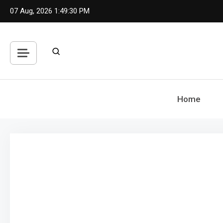
Skip
07 Aug, 2026
1:49:32 PM
to
content
Home