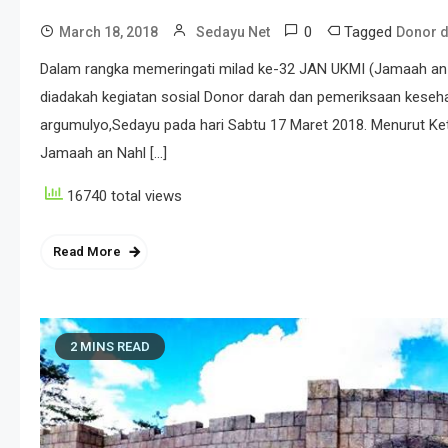
0
Tagged
March 18, 2018
Sedayu Net
Donor 
Dalam rangka memeringati milad ke-32 JAN UKMI (Jamaah an 
diadakah kegiatan sosial Donor darah dan pemeriksaan keseha
argumulyo,Sedayu pada hari Sabtu 17 Maret 2018. Menurut Ket
Jamaah an Nahl […]
16740 total views
Read More
2 MINS READ