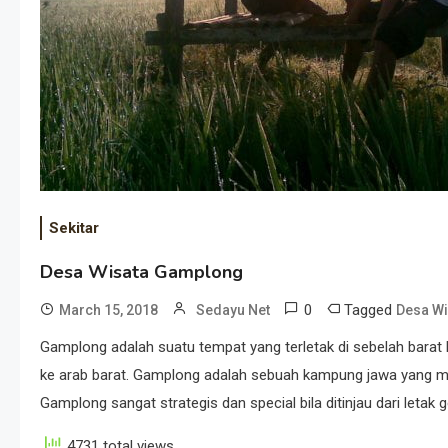
Sekitar
Desa Wisata Gamplong
0
Tagged
March 15, 2018
Sedayu Net
Desa Wi
Gamplong adalah suatu tempat yang terletak di sebelah barat 
ke arab barat. Gamplong adalah sebuah kampung jawa yang m
Gamplong sangat strategis dan special bila ditinjau dari letak 
4731 total views