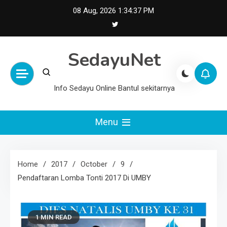
Skip
08 Aug, 2026
1:34:38 PM
to
content
SedayuNet
Info Sedayu Online Bantul sekitarnya
Menu
Home
2017
October
9
Pendaftaran Lomba Tonti 2017 Di UMBY
1 MIN READ