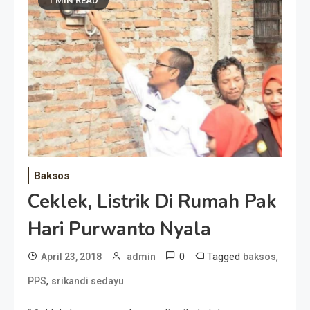
1 MIN READ
Baksos
Ceklek, Listrik Di Rumah Pak
Hari Purwanto Nyala
0
Tagged
,
April 23, 2018
admin
baksos
,
PPS
srikandi sedayu