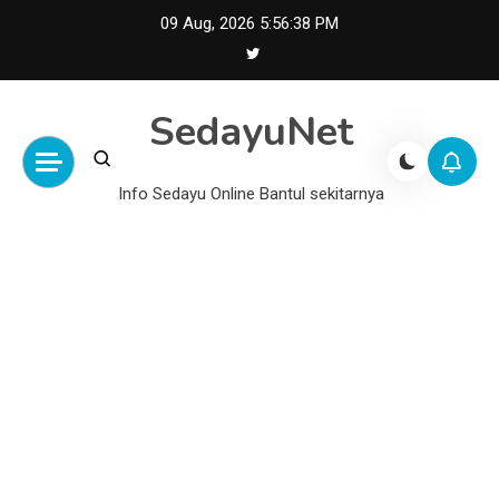
Skip
09 Aug, 2026
5:56:38 PM
to
content
SedayuNet
Info Sedayu Online Bantul sekitarnya