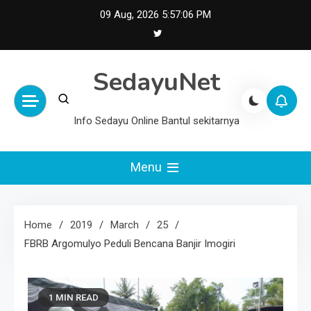
Skip
09 Aug, 2026
5:57:06 PM
to
content
SedayuNet
Info Sedayu Online Bantul sekitarnya
Menu
Home
2019
March
25
FBRB Argomulyo Peduli Bencana Banjir Imogiri
1 MIN READ