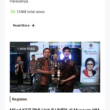
Parasamya.
13468 total views
Read More
1 MIN READ
Kegiatan
Milad KSR PMI Unit 8 UMBY di Museum HM