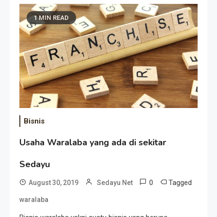
1 MIN READ
Bisnis
Usaha Waralaba yang ada di sekitar
Sedayu
0
Tagged
August 30, 2019
Sedayu Net
waralaba