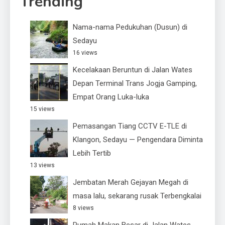
Trending
Nama-nama Pedukuhan (Dusun) di
Sedayu
16 views
Kecelakaan Beruntun di Jalan Wates
Depan Terminal Trans Jogja Gamping,
Empat Orang Luka-luka
15 views
Pemasangan Tiang CCTV E-TLE di
Klangon, Sedayu — Pengendara Diminta
Lebih Tertib
13 views
Jembatan Merah Gejayan Megah di
masa lalu, sekarang rusak Terbengkalai
8 views
Rumah Makan Besar di Jalan Wates