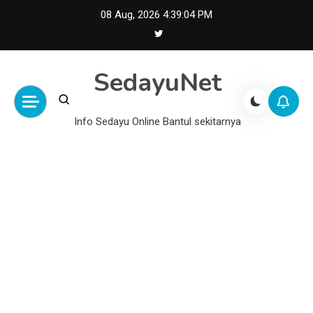
Skip
08 Aug, 2026
4:39:05 PM
to
content
SedayuNet
Info Sedayu Online Bantul sekitarnya