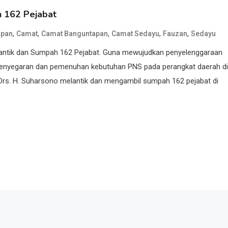
h 162 Pejabat
,
,
,
,
,
apan
Camat
Camat Banguntapan
Camat Sedayu
Fauzan
Sedayu
 Lantik dan Sumpah 162 Pejabat. Guna mewujudkan penyelenggaraan
h penyegaran dan pemenuhan kebutuhan PNS pada perangkat daerah di
ul Drs. H. Suharsono melantik dan mengambil sumpah 162 pejabat di