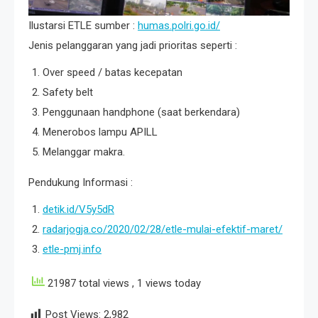
Ilustarsi ETLE sumber :
humas.polri.go.id/
Jenis pelanggaran yang jadi prioritas seperti :
Over speed / batas kecepatan
Safety belt
Penggunaan handphone (saat berkendara)
Menerobos lampu APILL
Melanggar makra.
Pendukung Informasi :
detik.id/V5y5dR
radarjogja.co/2020/02/28/etle-mulai-efektif-maret/
etle-pmj.info
21987 total views
, 1 views today
Post Views:
2,982