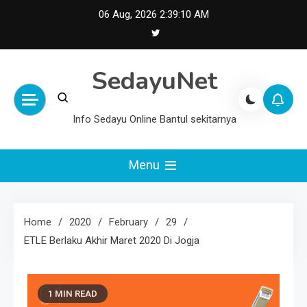
Skip
06 Aug, 2026
2:39:10 AM
to
content
SedayuNet
Info Sedayu Online Bantul sekitarnya
Menu
Home
2020
February
29
ETLE Berlaku Akhir Maret 2020 Di Jogja
1 MIN READ