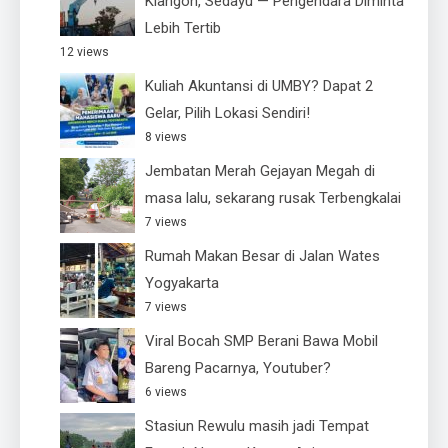
Klangon, Sedayu — Pengendara Diminta
Lebih Tertib
12 views
Kuliah Akuntansi di UMBY? Dapat 2
Gelar, Pilih Lokasi Sendiri!
8 views
Jembatan Merah Gejayan Megah di
masa lalu, sekarang rusak Terbengkalai
7 views
Rumah Makan Besar di Jalan Wates
Yogyakarta
7 views
Viral Bocah SMP Berani Bawa Mobil
Bareng Pacarnya, Youtuber?
6 views
Stasiun Rewulu masih jadi Tempat