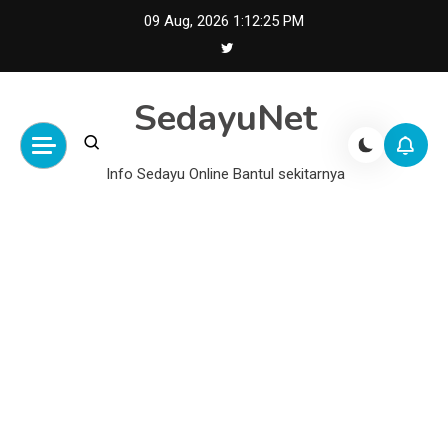
Skip
09 Aug, 2026
1:12:26 PM
to
content
SedayuNet
Info Sedayu Online Bantul sekitarnya