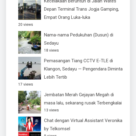
Kecelakaan Beruntun di Jalan Wates
Depan Terminal Trans Jogja Gamping,
Empat Orang Luka-luka
20 views
Nama-nama Pedukuhan (Dusun) di
Sedayu
18 views
Pemasangan Tiang CCTV E-TLE di
Klangon, Sedayu — Pengendara Diminta
Lebih Tertib
17 views
Jembatan Merah Gejayan Megah di
masa lalu, sekarang rusak Terbengkalai
13 views
Chat dengan Virtual Assistant Veronika
by Telkomsel
9 views