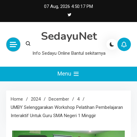
Skip
07 Aug, 2026
4:50:17 PM
to
content
SedayuNet
Info Sedayu Online Bantul sekitarnya
Menu
Home
2024
December
4
UMBY Selenggarakan Workshop Pelatihan Pembelajaran
Interaktif Untuk Guru SMA Negeri 1 Minggir