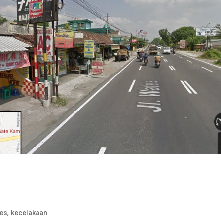
,
tes
kecelakaan