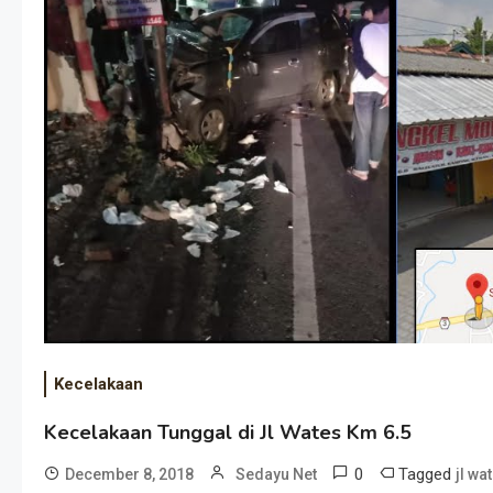
Kecelakaan
Kecelakaan Tunggal di Jl Wates Km 6.5
0
Tagged
December 8, 2018
Sedayu Net
jl wa