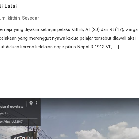
i Lalai
,
,
kum
klithih
Seyegan
aja yang diyakini sebagai pelaku klithih, Af (20) dan Rt (17), warga
celakaan yang merenggut nyawa kedua pelajar tersebut diawali aksi
t diduga karena kelalaian sopir pikup Nopol R 1913 VE, […]