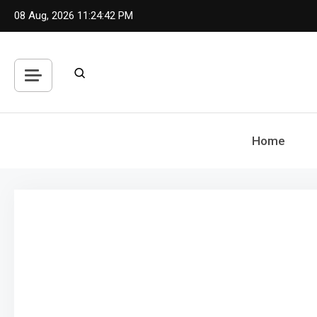
Skip
08 Aug, 2026
11:24:44 PM
to
content
Home