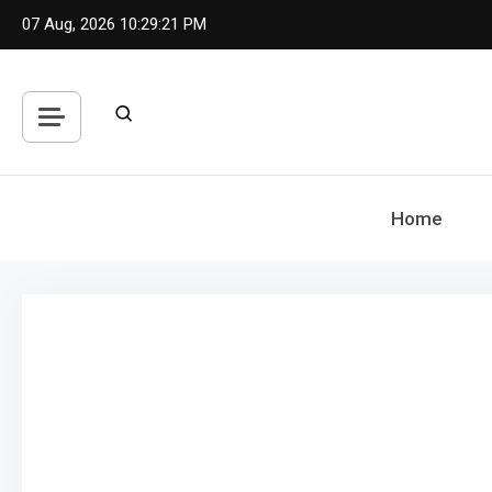
Skip
07 Aug, 2026
10:29:21 PM
to
content
Home