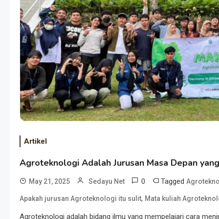
Artikel
Agroteknologi Adalah Jurusan Masa Depan yang
0
Tagged
May 21, 2025
Sedayu Net
Agrotekno
,
Apakah jurusan Agroteknologi itu sulit
Mata kuliah Agroteknol
Agroteknologi adalah bidang ilmu yang mempelajari cara meni