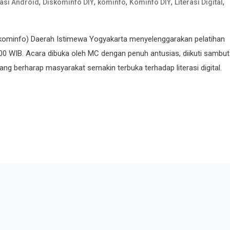
,
,
,
,
,
kasi Android
Diskominfo DIY
kominfo
Kominfo DIY
Literasi Digital
skominfo) Daerah Istimewa Yogyakarta menyelenggarakan pelatihan
.00 WIB. Acara dibuka oleh MC dengan penuh antusias, diikuti sambu
yang berharap masyarakat semakin terbuka terhadap literasi digital.