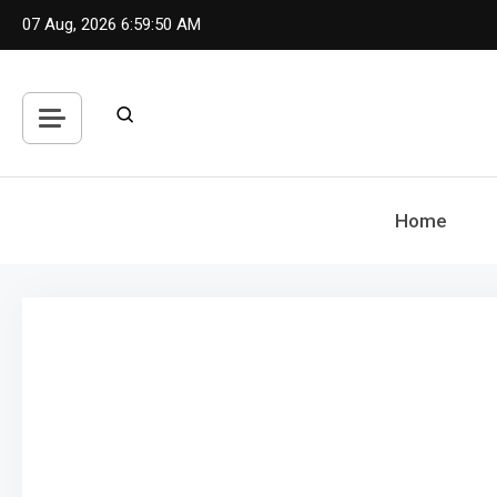
Skip
07 Aug, 2026
6:59:51 AM
to
content
Home