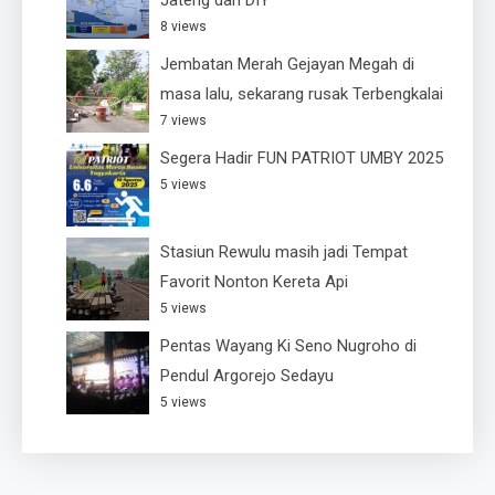
Jateng dan DIY
8 views
Jembatan Merah Gejayan Megah di
masa lalu, sekarang rusak Terbengkalai
7 views
Segera Hadir FUN PATRIOT UMBY 2025
5 views
Stasiun Rewulu masih jadi Tempat
Favorit Nonton Kereta Api
5 views
Pentas Wayang Ki Seno Nugroho di
Pendul Argorejo Sedayu
5 views