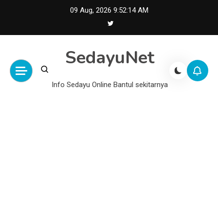
Skip
09 Aug, 2026
9:52:15 AM
to
content
SedayuNet
Info Sedayu Online Bantul sekitarnya