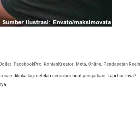
,
,
,
,
,
Dollar
FacebookPro
KontenKreator
Meta
Online
Pendapatan Reel
arusan dibuka lagi setelah semalam buat pengaduan. Tapi hasilnya?
nya.