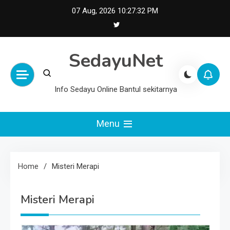
Skip
07 Aug, 2026
10:27:32 PM
to
content
SedayuNet
Info Sedayu Online Bantul sekitarnya
Menu
Home
Misteri Merapi
Misteri Merapi