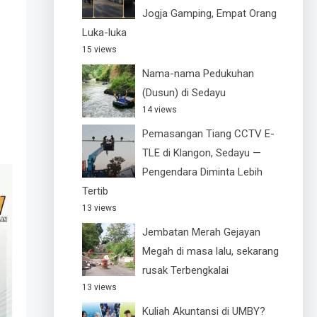
Jogja Gamping, Empat Orang
Luka-luka
15 views
Nama-nama Pedukuhan
(Dusun) di Sedayu
14 views
Pemasangan Tiang CCTV E-
TLE di Klangon, Sedayu —
Pengendara Diminta Lebih
Tertib
13 views
Jembatan Merah Gejayan
Megah di masa lalu, sekarang
rusak Terbengkalai
13 views
Kuliah Akuntansi di UMBY?