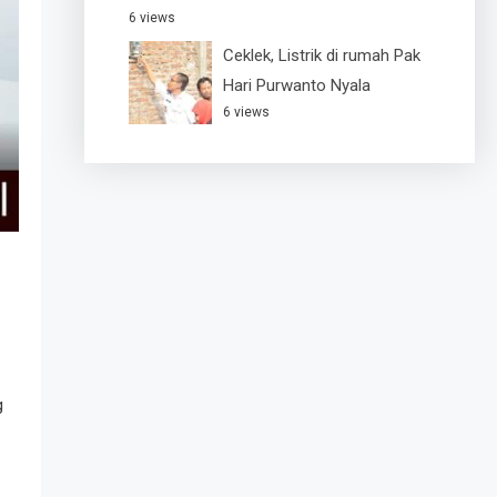
6 views
Ceklek, Listrik di rumah Pak
Hari Purwanto Nyala
6 views
g