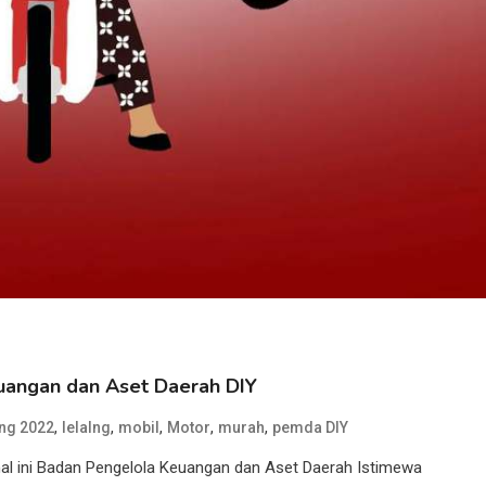
euangan dan Aset Daerah DIY
,
,
,
,
,
ang 2022
lelalng
mobil
Motor
murah
pemda DIY
al ini Badan Pengelola Keuangan dan Aset Daerah Istimewa