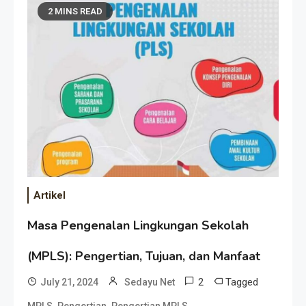
2 MINS READ
Artikel
Masa Pengenalan Lingkungan Sekolah
(MPLS): Pengertian, Tujuan, dan Manfaat
2
Tagged
July 21, 2024
Sedayu Net
,
,
,
MPLS
Pengertian
Pengertian MPLS