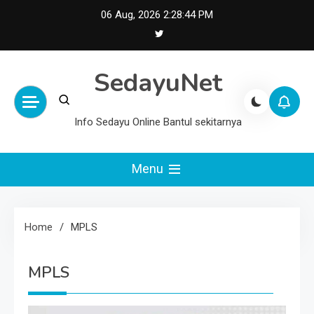
Skip
06 Aug, 2026
2:28:45 PM
to
content
SedayuNet
Info Sedayu Online Bantul sekitarnya
Menu
Home
MPLS
MPLS