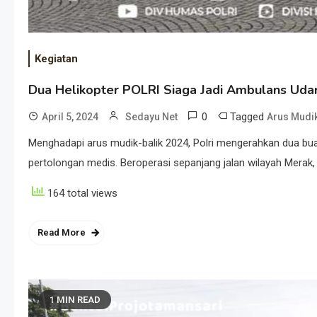
Kegiatan
Dua Helikopter POLRI Siaga Jadi Ambulans Uda
0
Tagged
April 5, 2024
Sedayu Net
Arus Mudi
Menghadapi arus mudik-balik 2024, Polri mengerahkan dua b
pertolongan medis. Beroperasi sepanjang jalan wilayah Merak, 
164 total views
Read More
1 MIN READ