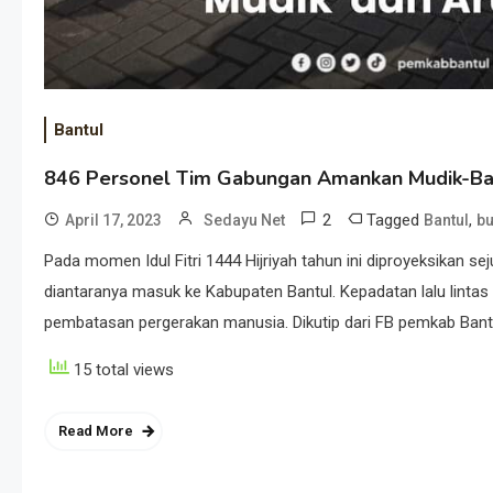
Bantul
846 Personel Tim Gabungan Amankan Mudik-Bal
2
Tagged
,
April 17, 2023
Sedayu Net
Bantul
bu
Pada momen Idul Fitri 1444 Hijriyah tahun ini diproyeksikan se
diantaranya masuk ke Kabupaten Bantul. Kepadatan lalu lintas k
pembatasan pergerakan manusia. Dikutip dari FB pemkab Bantu
15 total views
Read More