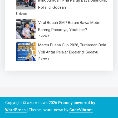
Milik Juragan, Pria Paruh Baya Ditangkap
Polisi di Godean
8 views
Viral Bocah SMP Berani Bawa Mobil
Bareng Pacarnya, Youtuber?
7 views
Mercu Buana Cup 2026, Turnamen Bola
Voli Antar Pelajar Digelar di Sedayu
7 views
Copyright © azure-news 2026
Proudly powered by
WordPress
|
Theme: azure-news by
CodeVibrant
.