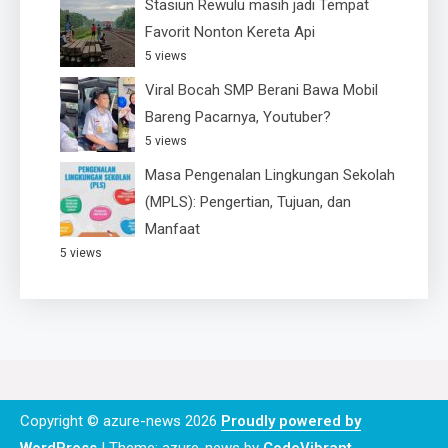
Stasiun Rewulu masih jadi Tempat
Favorit Nonton Kereta Api
5 views
Viral Bocah SMP Berani Bawa Mobil
Bareng Pacarnya, Youtuber?
5 views
Masa Pengenalan Lingkungan Sekolah
(MPLS): Pengertian, Tujuan, dan
Manfaat
5 views
Copyright © azure-news 2026
Proudly powered by
WordPress
|
Theme: azure-news by
CodeVibrant
.