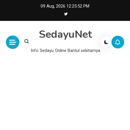
Skip
09 Aug, 2026
12:25:53 PM
to
content
SedayuNet
Info Sedayu Online Bantul sekitarnya