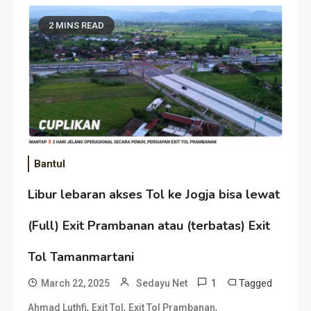
2 MINS READ
Bantul
Libur lebaran akses Tol ke Jogja bisa lewat
(Full) Exit Prambanan atau (terbatas) Exit
Tol Tamanmartani
1
Tagged
March 22, 2025
Sedayu Net
,
,
,
Ahmad Luthfi
Exit Tol
Exit Tol Prambanan