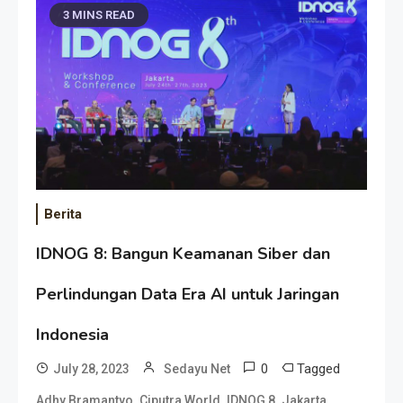
3 MINS READ
Berita
IDNOG 8: Bangun Keamanan Siber dan
Perlindungan Data Era AI untuk Jaringan
Indonesia
0
Tagged
July 28, 2023
Sedayu Net
,
,
,
,
Adhy Bramantyo
Ciputra World
IDNOG 8
Jakarta