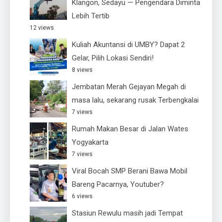
Klangon, Sedayu — Pengendara Diminta
Lebih Tertib
12 views
Kuliah Akuntansi di UMBY? Dapat 2
Gelar, Pilih Lokasi Sendiri!
8 views
Jembatan Merah Gejayan Megah di
masa lalu, sekarang rusak Terbengkalai
7 views
Rumah Makan Besar di Jalan Wates
Yogyakarta
7 views
Viral Bocah SMP Berani Bawa Mobil
Bareng Pacarnya, Youtuber?
6 views
Stasiun Rewulu masih jadi Tempat