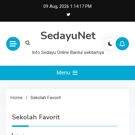
Skip
09 Aug, 2026
1:14:17 PM
to
content
SedayuNet
Info Sedayu Online Bantul sekitarnya
Menu
Home
Sekolah Favorit
Sekolah Favorit