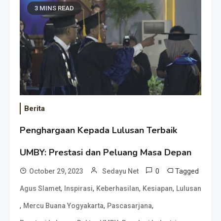
3 MINS READ
Berita
Penghargaan Kepada Lulusan Terbaik
UMBY: Prestasi dan Peluang Masa Depan
0
Tagged
October 29, 2023
Sedayu Net
,
,
,
,
Agus Slamet
Inspirasi
Keberhasilan
Kesiapan
Lulusan
,
,
,
Mercu Buana Yogyakarta
Pascasarjana