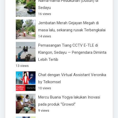
Nama-nama Pedukuhan (Dusun) di
Sedayu
16 views
Jembatan Merah Gejayan Megah di
masa lalu, sekarang rusak Terbengkalai
14 views
Pemasangan Tiang CCTV E-TLE di
Klangon, Sedayu — Pengendara Diminta
Lebih Tertib
13 views
Chat dengan Virtual Assistant Veronika
by Telkomsel
10 views
Mercu Buana Yogya lakukan Inovasi
pada produk “Growol”
9 views