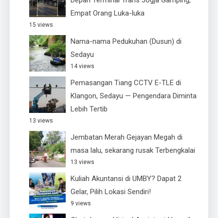
Empat Orang Luka-luka
15 views
Nama-nama Pedukuhan (Dusun) di
Sedayu
14 views
Pemasangan Tiang CCTV E-TLE di
Klangon, Sedayu — Pengendara Diminta
Lebih Tertib
13 views
Jembatan Merah Gejayan Megah di
masa lalu, sekarang rusak Terbengkalai
13 views
Kuliah Akuntansi di UMBY? Dapat 2
Gelar, Pilih Lokasi Sendiri!
9 views