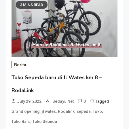
3 MINS READ
Berita
Toko Sepeda baru di Jl Wates km 8 –
RodaLink
0
Tagged
July 29, 2022
Sedayu Net
,
,
,
,
,
Grand opening
jl wates
Rodalink
sepeda
Toko
,
Toko Baru
Toko Sepeda