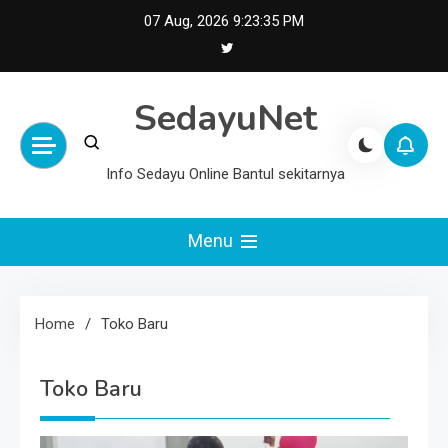
Skip
07 Aug, 2026
9:23:35 PM
to
content
SedayuNet
Info Sedayu Online Bantul sekitarnya
Menu
Home
Toko Baru
Toko Baru