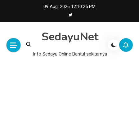
Skip
09 Aug, 2026
12:10:25 PM
to
content
SedayuNet
Info Sedayu Online Bantul sekitarnya