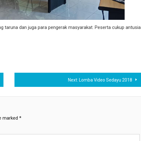
rang taruna dan juga para pengerak masyarakat. Peserta cukup antusi
Next:
Lomba Video Sedayu 2018
re marked
*