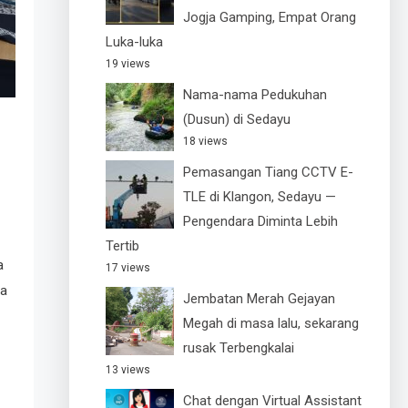
Jogja Gamping, Empat Orang
Luka-luka
19 views
Nama-nama Pedukuhan
(Dusun) di Sedayu
18 views
Pemasangan Tiang CCTV E-
TLE di Klangon, Sedayu —
Pengendara Diminta Lebih
Tertib
a
17 views
da
Jembatan Merah Gejayan
Megah di masa lalu, sekarang
rusak Terbengkalai
13 views
Chat dengan Virtual Assistant