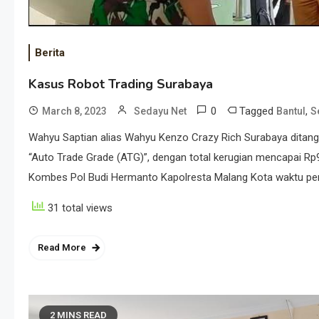
Berita
Kasus Robot Trading Surabaya
0
Tagged
,
March 8, 2023
Sedayu Net
Bantul
S
Wahyu Saptian alias Wahyu Kenzo Crazy Rich Surabaya ditangk
“Auto Trade Grade (ATG)”, dengan total kerugian mencapai Rp9 t
Kombes Pol Budi Hermanto Kapolresta Malang Kota waktu peng
31 total views
Read More
2 MINS READ