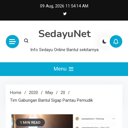
Skip
09 Aug, 2026
11:54:15 AM
to
content
SedayuNet
Info Sedayu Online Bantul sekitarnya
Menu
Home
2020
May
20
Tim Gabungan Bantul Sigap Pantau Pemudik
1 MIN READ