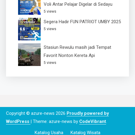
Voli Antar Pelajar Digelar di Sedayu
5 views
Segera Hadir FUN PATRIOT UMBY 2025
5 views
Stasiun Rewulu masih jadi Tempat
Favorit Nonton Kereta Api
5 views
Copyright © azure-news 2026
Proudly powered by
WordPress
|
Theme: azure-news by
CodeVibrant
.
Katalog Usaha
Katalog Wisata