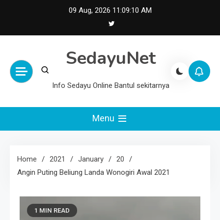
Skip
09 Aug, 2026
11:09:11 AM
to
content
SedayuNet
Info Sedayu Online Bantul sekitarnya
Menu
Home
2021
January
20
Angin Puting Beliung Landa Wonogiri Awal 2021
1 MIN READ