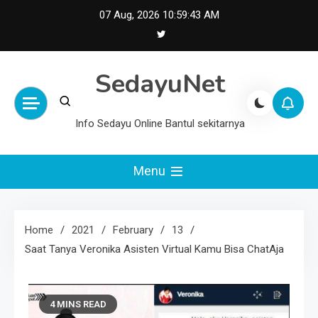
Skip
07 Aug, 2026
10:59:44 AM
to
content
SedayuNet
Info Sedayu Online Bantul sekitarnya
Menu
Home
2021
February
13
Saat Tanya Veronika Asisten Virtual Kamu Bisa ChatAja
4 MINS READ