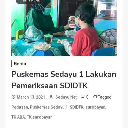
1 MIN READ
Berita
Puskemas Sedayu 1 Lakukan
Pemeriksaan SDIDTK
0
Tagged
March 13, 2021
Sedayu Net
,
,
,
,
Pedusan
Puskemas Sedayu 1
SDIDTK
surobayan
,
TK ABA
TK surobayan