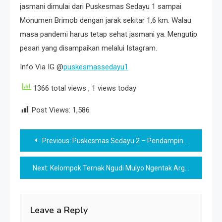
jasmani dimulai dari Puskesmas Sedayu 1 sampai
Monumen Brimob dengan jarak sekitar 1,6 km. Walau
masa pandemi harus tetap sehat jasmani ya. Mengutip
pesan yang disampaikan melalui Istagram.
Info Via IG @
puskesmassedayu1
1366 total views
, 1 views today
Post Views:
1,586
Post
Previous:
Puskesmas Sedayu 2 – Pendampingan lomba Pengelolaan Posyandu Kabupaten Bantul
navigation
Next:
Kelompok Ternak Ngudi Mulyo Ngentak Argorejo Sedayu
Leave a Reply