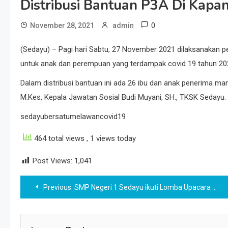
Distribusi Bantuan P3A Di Kap
0
November 28, 2021
admin
(Sedayu) – Pagi hari Sabtu, 27 November 2021 dilaksanakan pe
untuk anak dan perempuan yang terdampak covid 19 tahun 20
Dalam distribusi bantuan ini ada 26 ibu dan anak penerima ma
M.Kes, Kepala Jawatan Sosial Budi Muyani, SH., TKSK Sedayu.
sedayubersatumelawancovid19
464 total views
, 1 views today
Post Views:
1,041
Post
Previous:
SMP Negeri 1 Sedayu ikuti Lomba Upacara Tingkat Kabupaten Bantul
navigation