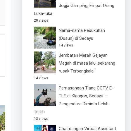
Jogja Gamping, Empat Orang
Luka-luka
20 views
Nama-nama Pedukuhan
(Dusun) di Sedayu
14 views
Jembatan Merah Gejayan
Megah di masa lalu, sekarang
rusak Terbengkalai
14 views
Pemasangan Tiang CCTV E-
TLE di Klangon, Sedayu —
Pengendara Diminta Lebih
Tertib
13 views
Chat dengan Virtual Assistant