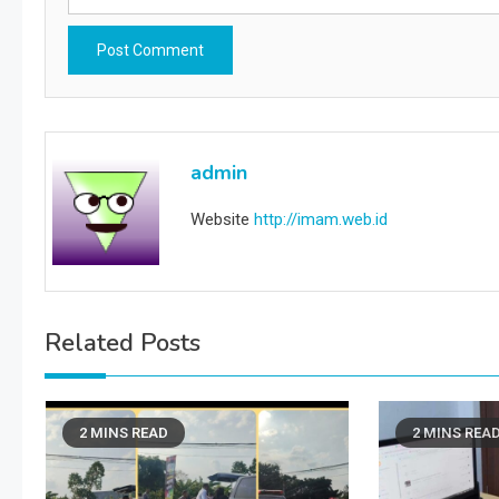
admin
Website
http://imam.web.id
Related Posts
2 MINS READ
2 MINS REA