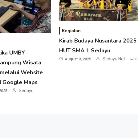
Kegiatan
Kirab Budaya Nusantara 2025 
HUT SMA 1 Sedayu
tika UMBY
Sedayu Net
August 9, 2025
0
 Kampung Wisata
 melalui Website
i Google Maps
Sedayu
2025