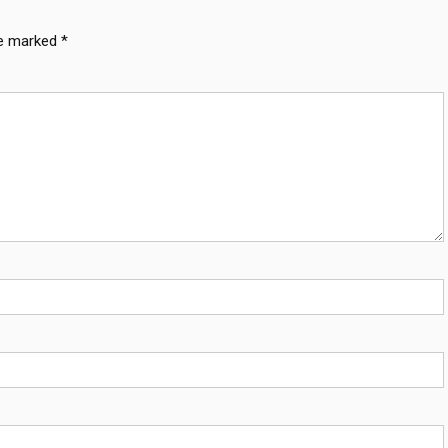
re marked
*