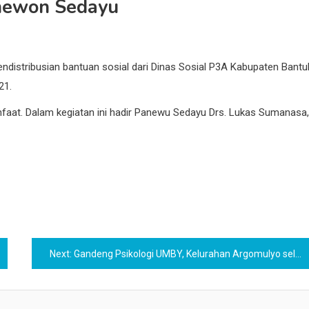
anewon Sedayu
ndistribusian bantuan sosial dari Dinas Sosial P3A Kabupaten Bantu
21.
nfaat. Dalam kegiatan ini hadir Panewu Sedayu Drs. Lukas Sumanasa,
Next:
Gandeng Psikologi UMBY, Kelurahan Argomulyo seleksi Dukuh