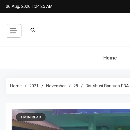
Skip
06 Aug, 2026
1:24:26 AM
to
content
Home
Home
2021
November
28
Distribusi Bantuan P3
1 MIN READ