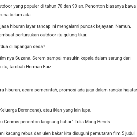
utdoor yang populer di tahun 70 dan 90 an. Penonton biasanya bawa
arena belum ada.
jasa hiburan layar tancap ini mengalami puncak kejayaan. Namun,
mbuat pertunjukan outdoor itu gulung tikar.
rdua di lapangan desa?
il film nya Suzana. Serem sampai masukin kepala dalam sarung dari
 itu, tambah Herman Faiz.
ra hiburan, acara pemerintah, promosi ada juga dalam rangka hajata
Keluarga Berencana), atau iklan yang lain lupa.
itu Gerimis penonton langsung bubar.” Tulis Mang Hends
ani kacang rebus dan ulen bakar kita disuguhi pemutaran film 5 judul