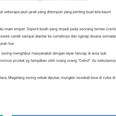
uli seberapa jauh jarak yang ditempuh yang penting buat kita kaum
lalu main empat. Seperti kisah yang terjadi pada seorang teman (cerit
at cewek cantik sampai diantar ke rumahnya dan nginap disana semala
uran tua.
a sering menghibur masyarakat dengan layar tancap di area sub
romosi produk yg tampilkan oleh orang orang “Cebol”. itu sebutanny
a, Magelang sering sekali diputar, mungkin sesekali bisa di coba di