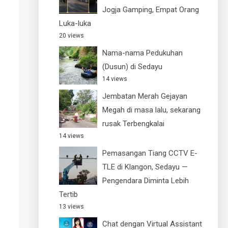
Jogja Gamping, Empat Orang
Luka-luka
20 views
Nama-nama Pedukuhan
(Dusun) di Sedayu
14 views
Jembatan Merah Gejayan
Megah di masa lalu, sekarang
rusak Terbengkalai
14 views
Pemasangan Tiang CCTV E-
TLE di Klangon, Sedayu —
Pengendara Diminta Lebih
Tertib
13 views
Chat dengan Virtual Assistant