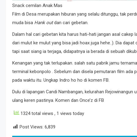
Snack cemilan Anak Mas
Film di Desa merupakan hiburan yang selalu ditunggu, tak perd
muda bisa
Hank out
dan cari gebetan.
Dalam hal cari gebetan kita harus hati-hati jangan asal cakep 
dari mulut ke mulut yang bisa jadi hoax juga hehe..). Dia dap
tapi saat siang ia terjaga, didapatnya ia berada di sebuah dikub
Kenangan yang tak terlupakan. salah satu pabrik jamu ternam
terminal kebonpolo . Sebelum dan disela pemutaran film ada p
pada waktu itu. Ungkap Indro ho ho di komen FB.
Dulu di lapangan Candi Nambangan, kelurahan Rejowinangun utar
ulang keren pastinya. Komen dan Once’z di FB
1324 total views
, 1 views today
Post Views:
6,839