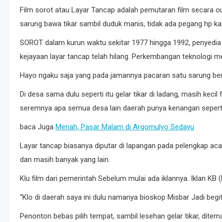
Film sorot atau Layar Tancap adalah pemutaran film secara o
sarung bawa tikar sambil duduk manis, tidak ada pegang hp k
SOROT dalam kurun waktu sekitar 1977 hingga 1992, penyedia 
kejayaan layar tancap telah hilang. Perkembangan teknologi me
Hayo ngaku saja yang pada jamannya pacaran satu sarung be
Di desa sama dulu seperti itu gelar tikar di ladang, masih kec
seremnya apa semua desa lain daerah punya kenangan seperti
baca Juga
Meriah, Pasar Malam di Argomulyo Sedayu
Layar tancap biasanya diputar di lapangan pada pelengkap aca
dan masih banyak yang lain.
Klu film dari pemerintah Sebelum mulai ada iklannya. Iklan KB (
“Klo di daerah saya ini dulu namanya bioskop Misbar Jadi beg
Penonton bebas pilih tempat, sambil lesehan gelar tikar, ditem