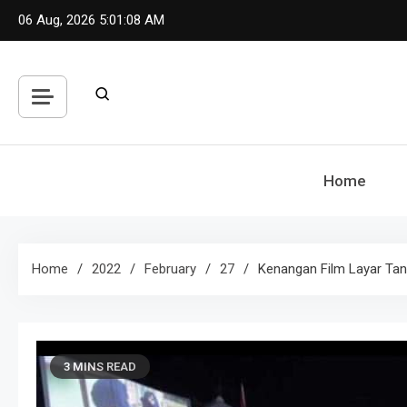
Skip
06 Aug, 2026
5:01:10 AM
to
content
Home
Home
2022
February
27
Kenangan Film Layar Tan
3 MINS READ