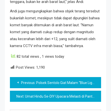
tenggara, bukan ke arah barat laut,” jelas Andi.
Andi juga mengungkapkan bahwa objek terang tersebut
bukanlah komet, meskipun tidak dapat dipungkiri bahwa
komet banyak ditemukan di arah barat laut. “Namun
komet yang diamati cukup redup dengan magnitudo
atau kecerahan lebih dari +12, yang sulit diamati oleh
kamera CCTV infra merah biasa,” tambahnya.
82 total views
, 1 views today
Post Views:
1,190
Post
Previous:
Polsek Sentolo Giat Malam “Blue Light Patrol” Antisipasi Laka Lantas
navigation
Next:
Umat Hindu Se-DIY Upacara Melasti di Pantai Parangkusumo Kretek Bantul