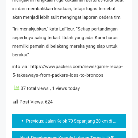
mengakhiri rangkaian tiga kekalahan berturut-turut saat
ini dan membalikkan keadaan, tetapi tugas tersebut
akan menjadi lebih sulit mengingat laporan cedera tim.
“Ini menakjubkan,” kata LaFleur. “Setiap pertandingan
sepertinya saling terkait. Itulah yang ada. Kami harus
memiliki pemain di belakang mereka yang siap untuk
beraksi.”
info via : https://www.packers.com/news/game-recap-
5-takeaways-from-packers-loss-to-broncos
37 total views
, 1 views today
Post Views:
624
Post
Previous:
Jalan Kelok 70 Sepanjang 20 km di Kolli Hills
navigation