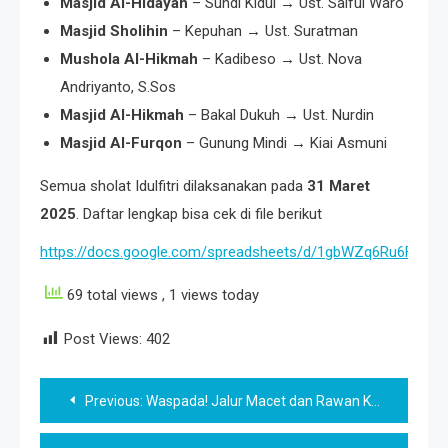
Masjid Al-Hidayah
– Sundi Kidul → Ust. Saiful Waro
Masjid Sholihin
– Kepuhan → Ust. Suratman
Mushola Al-Hikmah
– Kadibeso → Ust. Nova
Andriyanto, S.Sos
Masjid Al-Hikmah
– Bakal Dukuh → Ust. Nurdin
Masjid Al-Furqon
– Gunung Mindi → Kiai Asmuni
Semua sholat Idulfitri dilaksanakan pada
31 Maret
2025
. Daftar lengkap bisa cek di file berikut
https://docs.google.com/spreadsheets/d/1gbWZq6Ru6FEe4
69 total views
, 1 views today
Post Views:
402
Post
Previous:
Waspada! Jalur Macet dan Rawan Kecelakaan di Sleman Saat Mudik Lebaran | Salah satunya Jl Wates
navigation