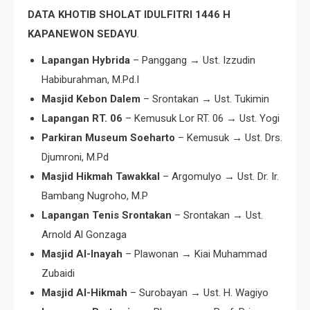
DATA KHOTIB SHOLAT IDULFITRI 1446 H
KAPANEWON SEDAYU
.
Lapangan Hybrida
– Panggang → Ust. Izzudin
Habiburahman, M.Pd.I
Masjid Kebon Dalem
– Srontakan → Ust. Tukimin
Lapangan RT. 06
– Kemusuk Lor RT. 06 → Ust. Yogi
Parkiran Museum Soeharto
– Kemusuk → Ust. Drs.
Djumroni, M.Pd
Masjid Hikmah Tawakkal
– Argomulyo → Ust. Dr. Ir.
Bambang Nugroho, M.P
Lapangan Tenis Srontakan
– Srontakan → Ust.
Arnold Al Gonzaga
Masjid Al-Inayah
– Plawonan → Kiai Muhammad
Zubaidi
Masjid Al-Hikmah
– Surobayan → Ust. H. Wagiyo