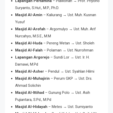
Lapangan Pertamina
– Plawonan → Prof. Priyono
Suryanto, S.Hut., M.P., Ph.D.
Masjid Al-Amin
– Kaliurang → Ust. Muh. Kusnan
Yusuf
Masjid Al-Arofah
– Argomulyo → Ust. Muh. Arif
Nurcahyo, M.S.E., M.M
Masjid Al-Huda
– Pereng Wetan → Ust. Sholeh
Masjid Al-Falah
– Polaman → Ust. Nurrohman
Lapangan Argorejo
– Sundi Lor → Ust. Ir. H.
Darnawi, M.Pd
Masjid Al-Asher
– Pendul → Ust. Syahlan Hilmi
Masjid Al-Muhajirin
– Perum GKP → Ust. Drs.
Ahmad Solichin
Masjid Al-Ittihad
– Gunung Polo → Ust. Asih
Pujiantara, S.Pd., M.Pd
Masjid Al-Hidayah
– Metes → Ust. Sumiyanto