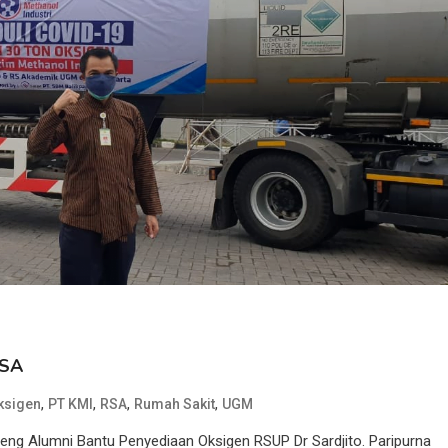
RSA
,
,
,
,
ksigen
PT KMI
RSA
Rumah Sakit
UGM
eng Alumni Bantu Penyediaan Oksigen RSUP Dr Sardjito. Paripurna