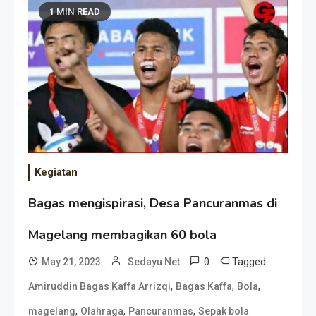
1 MIN READ
Kegiatan
Bagas mengispirasi, Desa Pancuranmas di
Magelang membagikan 60 bola
0
Tagged
May 21, 2023
Sedayu Net
,
,
,
Amiruddin Bagas Kaffa Arrizqi
Bagas Kaffa
Bola
,
,
,
magelang
Olahraga
Pancuranmas
Sepak bola