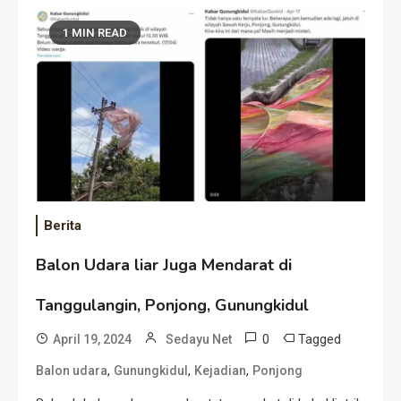
1 MIN READ
Berita
Balon Udara liar Juga Mendarat di
Tanggulangin, Ponjong, Gunungkidul
0
Tagged
April 19, 2024
Sedayu Net
,
,
,
Balon udara
Gunungkidul
Kejadian
Ponjong