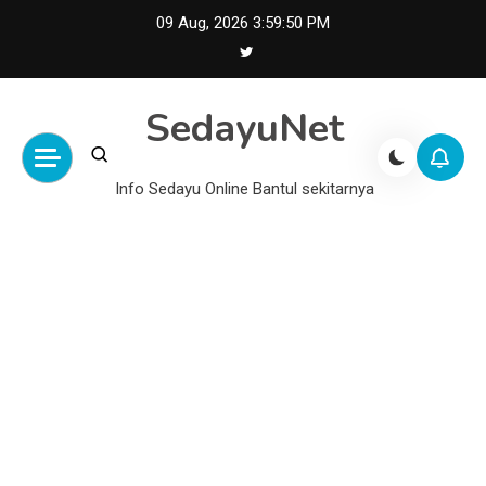
Skip
09 Aug, 2026
3:59:51 PM
to
content
SedayuNet
Info Sedayu Online Bantul sekitarnya