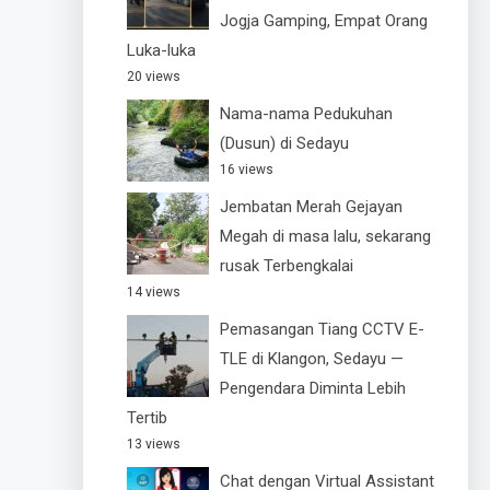
Jogja Gamping, Empat Orang
Luka-luka
20 views
Nama-nama Pedukuhan
(Dusun) di Sedayu
16 views
Jembatan Merah Gejayan
Megah di masa lalu, sekarang
rusak Terbengkalai
14 views
Pemasangan Tiang CCTV E-
TLE di Klangon, Sedayu —
Pengendara Diminta Lebih
Tertib
13 views
Chat dengan Virtual Assistant