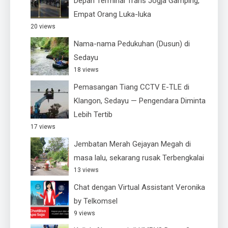
Depan Terminal Trans Jogja Gamping,
Empat Orang Luka-luka
20 views
Nama-nama Pedukuhan (Dusun) di
Sedayu
18 views
Pemasangan Tiang CCTV E-TLE di
Klangon, Sedayu — Pengendara Diminta
Lebih Tertib
17 views
Jembatan Merah Gejayan Megah di
masa lalu, sekarang rusak Terbengkalai
13 views
Chat dengan Virtual Assistant Veronika
by Telkomsel
9 views