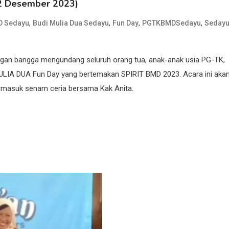
2 Desember 2023)
,
,
,
,
 Sedayu
Budi Mulia Dua Sedayu
Fun Day
PGTKBMDSedayu
Seday
an bangga mengundang seluruh orang tua, anak-anak usia PG-TK,
LIA DUA Fun Day yang bertemakan SPIRIT BMD 2023. Acara ini aka
ermasuk senam ceria bersama Kak Anita.