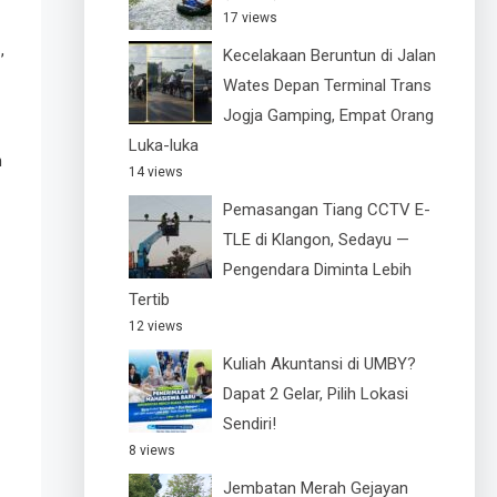
17 views
,
u
Kecelakaan Beruntun di Jalan
Wates Depan Terminal Trans
Jogja Gamping, Empat Orang
Luka-luka
n
14 views
Pemasangan Tiang CCTV E-
TLE di Klangon, Sedayu —
Pengendara Diminta Lebih
Tertib
12 views
Kuliah Akuntansi di UMBY?
Dapat 2 Gelar, Pilih Lokasi
Sendiri!
8 views
Jembatan Merah Gejayan