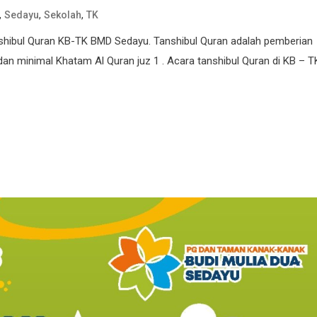
,
,
,
Sedayu
Sekolah
TK
nshibul Quran KB-TK BMD Sedayu. Tanshibul Quran adalah pemberian
dan minimal Khatam Al Quran juz 1 . Acara tanshibul Quran di KB – T