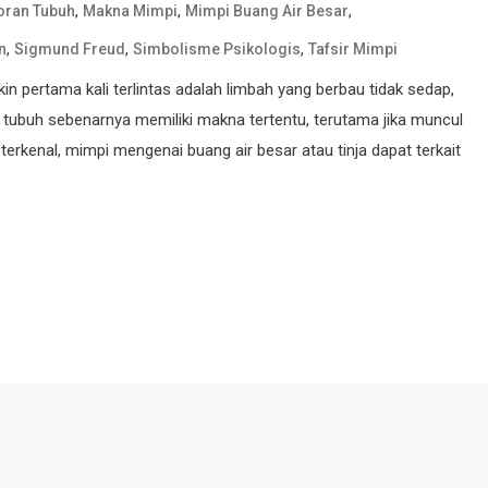
,
,
,
oran Tubuh
Makna Mimpi
Mimpi Buang Air Besar
,
,
,
n
Sigmund Freud
Simbolisme Psikologis
Tafsir Mimpi
pertama kali terlintas adalah limbah yang berbau tidak sedap,
n tubuh sebenarnya memiliki makna tertentu, terutama jika muncul
rkenal, mimpi mengenai buang air besar atau tinja dapat terkait