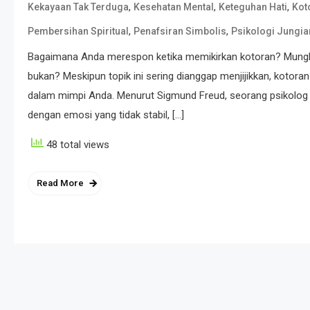
,
,
,
Kekayaan Tak Terduga
Kesehatan Mental
Keteguhan Hati
Kot
,
,
Pembersihan Spiritual
Penafsiran Simbolis
Psikologi Jungia
Bagaimana Anda merespon ketika memikirkan kotoran? Mungkin 
bukan? Meskipun topik ini sering dianggap menjijikkan, kotora
dalam mimpi Anda. Menurut Sigmund Freud, seorang psikolog te
dengan emosi yang tidak stabil, […]
48 total views
Read More