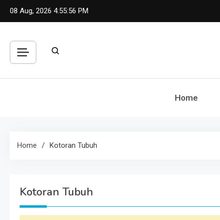
Skip
08 Aug, 2026
4:55:57 PM
to
content
Home
Home
Kotoran Tubuh
Kotoran Tubuh