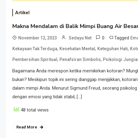
Artikel
Makna Mendalam di Balik Mimpi Buang Air Besar
0
Tagged
November 12, 2023
Sedayu Net
Emo
,
,
,
Kekayaan Tak Terduga
Kesehatan Mental
Keteguhan Hati
Kot
,
,
Pembersihan Spiritual
Penafsiran Simbolis
Psikologi Jungia
Bagaimana Anda merespon ketika memikirkan kotoran? Mungkin 
bukan? Meskipun topik ini sering dianggap menjijikkan, kotora
dalam mimpi Anda. Menurut Sigmund Freud, seorang psikolog te
dengan emosi yang tidak stabil, […]
48 total views
Read More