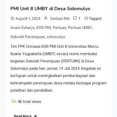
PMI Unit 8 UMBY di Desa Sidomulyo
1
Tagged
August 1, 2024
Sedayu Net
,
,
,
,
Imam Suharjo
KSR PMI
Pertuan
Pertuan UMBY
,
Sekolah Perempuan
sidomulyo
Tim PPK Ormawa KSR PMI Unit 8 Universitas Mercu
Buana Yogyakarta (UMBY) secara resmi membuka
kegiatan Sekolah Perempuan (PERTUAN) di Desa
Sidomulyo pada hari Jumat, 19 Juli 2024. Kegiatan ini
bertujuan untuk meningkatkan pemberdayaan dan
keterampilan perempuan desa melalui berbagai program
pelatihan dan pendidikan.
48 total views
Read More